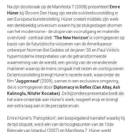
Na zijn doorbraak op de Manifesta 7 (2008) presenteert
Emre
Hüner
bij Stroom Den Haag zijn eerste solotentoonstelling in
een Europese kunstinstelling. Hüner creëert middels zijn werk
een denkbeeldig universum waarin hij de stukgeslagen dromen
van het modernisme - de utopie van vooruitgang en materiële
overvloed - centraal stelt.
‘The New Horizon'
is vormgegeven op
basis van de futuristische visioenen van de Amerikaanse
ontwerper Norman Bel Geddes uit de jaren '30 en Paul Virilio's
hypermoderne interpretaties van de getransformeerde
waarneming van de wereld, een gevolg van de veranderende
manieren waarop de mens omgaat met reizen en oorlogvoeren.
De tentoonstelling brengt Hüner's recente werk, waaronder de
film
'Juggernaut'
(2009), samen in een exclusieve omgeving,
die is vormgegeven door
Diplomacy in Reflex (Can Altay, Asli
Kalinoglu, Nilufer Kocabas)
. De bijzondere presentatie biedt als
het ware onderdak aan Hüner's werk, reageert erop en brengt
een extra laag aan in de perceptie ervan.
Emre Hüner's 'Panoptikon', een bespiegelend narratief waarbij hij
de tijd stopzet, werd één van de hoogtepunten van de 10de
Biënnale van Istanbul (2007) en Manifesta 7. Hüner werkt