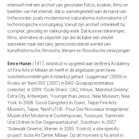
intensief met een archief van gevonden foto's, boeken, films en
beelden van het internet, dat is samengesteld aan de hand van
trefwoorden zoals modernisme, naturalisme, kolonialisme of
technologische vooruitgang. Vanuit zijn archief ontwikkelt hij
complex, gevoelig en vakkundig werk. Dat kunnen tekeningen,
films, animaties en objecten zijn die de kijker een sleutel
aanreiken naar een rijke, gereconstrueerde wereld van
kunsthistorische, filmische, literaire en filosofische verwijzingen.
Emre Hüner
(1977, Istanbul) is opgeleid aan de Brera Academy
of Fine Arts in Milaan en heeft in de afgelopen jaren twee
solotentoonstelingen in Istanbul gehad: 'Juggernaut' (2009) in
Rodeo en 'Bent 003' (2007) in BAS. Groepspresentaties
(selectie): in 2009: 'Code Share', CAC, Vilnius; 'Manifest Destiny',
Extra City, Antwerpen; 'Younger than Jesus', New Museum, New
York. In 2008: 'Good Gangsters In Town', Taipei Fine Arts
Museum, Taipei; 'NeoFUTUR - Pour Des Nouveaux Imaginaires',
Musée d'Art Moderne et Contemporain, Toulouse; 'Sammeln
Und Ordnen In Der Gegenwartskunst', Solothurn. In 2007:
'Sidewalk Cinema', Wenen. In 2005: 'Foxtrot, a site-specific
project', Isola Art Center, Milaan. Op dit moment is hij artist in