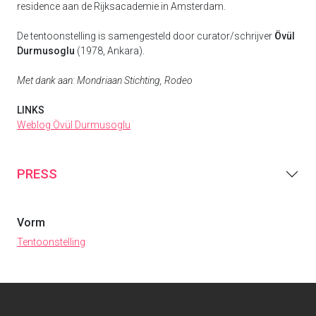
residence aan de Rijksacademie in Amsterdam.
De tentoonstelling is samengesteld door curator/schrijver
Övül
Durmusoglu
(1978, Ankara).
Met dank aan: Mondriaan Stichting, Rodeo
LINKS
Weblog Övül Durmusoglu
PRESS
Vorm
Tentoonstelling