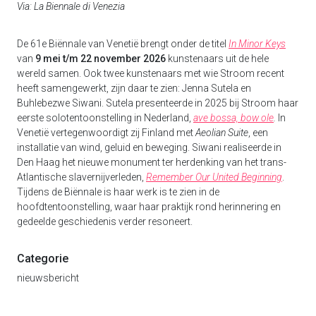
Via: La Biennale di Venezia
De 61e Biënnale van Venetië brengt onder de titel
In Minor Keys
van
9 mei t/m 22 november 2026
kunstenaars uit de hele
wereld samen. Ook twee kunstenaars met wie Stroom recent
heeft samengewerkt, zijn daar te zien: Jenna Sutela en
Buhlebezwe Siwani. Sutela presenteerde in 2025 bij Stroom haar
eerste solotentoonstelling in Nederland,
ave bossa, bow ole
.
In
Venetië vertegenwoordigt zij Finland met
Aeolian Suite
, een
installatie van wind, geluid en beweging. Siwani realiseerde in
Den Haag het nieuwe monument ter herdenking van het trans-
Atlantische slavernijverleden,
Remember Our United Beginning
.
Tijdens de Biënnale is haar werk is te zien in de
hoofdtentoonstelling, waar haar praktijk rond herinnering en
gedeelde geschiedenis verder resoneert.
Categorie
nieuwsbericht