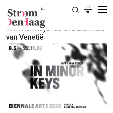
EN
NL
NL
In Minor Keys: de 61e Biënnale
van Venetië