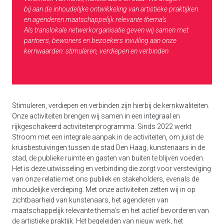
bij aan de inhoudelijke ontwikkeling van artistieke praktijken
en agenderen maatschappelijk relevante thema’s.
Als translokale netwerkorganisatie geven wij samen met
partners, bewoners en bezoekers invulling aan onze
kernwaarden: stimuleren, verdiepen en verbinden.
Stimuleren, verdiepen en verbinden zijn hierbij de kernkwaliteiten.
Onze activiteiten brengen wij samen in een integraal en
rijkgeschakeerd activiteitenprogramma. Sinds 2022 werkt
Stroom met een integrale aanpak in de activiteiten, om juist de
kruisbestuivingen tussen de stad Den Haag, kunstenaars in de
stad, de publieke ruimte en gasten van buiten te blijven voeden.
Het is deze uitwisseling en verbinding die zorgt voor versteviging
van onze relatie met ons publiek en stakeholders, evenals de
inhoudelijke verdieping. Met onze activiteiten zetten wij in op
zichtbaarheid van kunstenaars, het agenderen van
maatschappelijk relevante thema’s en het actief bevorderen van
de artistieke praktijk. Het begeleiden van nieuw werk, het