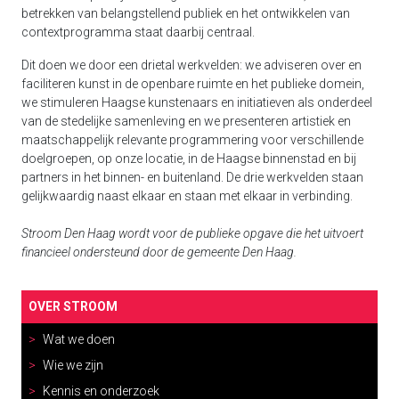
betrekken van belangstellend publiek en het ontwikkelen van
contextprogramma staat daarbij centraal.
Dit doen we door een drietal werkvelden: we adviseren over en
faciliteren kunst in de openbare ruimte en het publieke domein,
we stimuleren Haagse kunstenaars en initiatieven als onderdeel
van de stedelijke samenleving en we presenteren artistiek en
maatschappelijk relevante programmering voor verschillende
doelgroepen, op onze locatie, in de Haagse binnenstad en bij
partners in het binnen- en buitenland. De drie werkvelden staan
gelijkwaardig naast elkaar en staan met elkaar in verbinding.
Stroom Den Haag wordt voor de publieke opgave die het uitvoert
financieel ondersteund door de gemeente Den Haag.
OVER STROOM
Wat we doen
Wie we zijn
Kennis en onderzoek