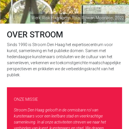
Werk: Risk Hazekamp, foto: Rowan Moonlion, 2022
OVER STROOM
Sinds 1990 is Stroom Den Haag het expertisecentrum voor
kunst, samenleving en het publieke domein. Samen met
hedendaagse kunstenaars ontsluiten we de cultuur van het
samenleven, verkennen we toekomstgerichte maatschappelijke
perspectieven en prikkelen we de verbeeldingskracht van het
publiek.
ONZE MISSIE
Stroom Den Haag gelooft in de onmisbare rol van
kunstenaars voor een leefbare stad en veerkrachtige
samenleving. In al onze activiteiten streven we naar het
verbinden van kunst, kunstenaars en stad. We dragen