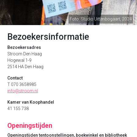
Foto: Studio Uittenbogaart, 2024
Bezoekersinformatie
Bezoekersadres
Stroom Den Haag
Hogewal 1-9
2514 HA Den Haag
Contact
T 070 3658985
info@stroom.nl
Kamer van Koophandel
41 155 738
Openingstijden
Openingstijden tentoonstellingen, boekwinkel en bibliotheek