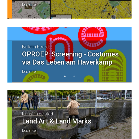
lees meer
Bulletin board
Bulletin board
OPROEP: Screening - Costumes
OPROEP: via The Supporting Act
via Das Leben am Haverkamp
Foundation
lees meer
lees meer
Kunst in de stad
Kunst in de stad
Kunst in de stad
Land Art & Land Marks
De Beeldengalerij
Kunst bij scholen
lees meer
lees meer
lees meer