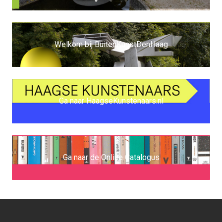
Welkom bij BuitenKunstDenHaag
Ga naar HaagseKunstenaars.nl
Ga naar de Online Catalogus