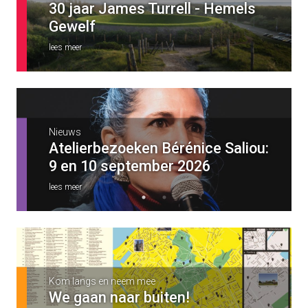
(1)
30 jaar James Turrell - Hemels
Gewelf
28 OKT 2026
lees meer
Workshopreeks: Onderhandelen met
lef - Creatief & In Charge Den Haag
(2)
4 NOV 2026
Nieuws
Nieuws
Atelierbezoeken Bérénice Saliou:
Stroom Young Talent Award
Workshopreeks: Afspraken & risico’s
- Creatief & In Charge Den Haag (3)
9 en 10 september 2026
2026
11 NOV 2026
lees meer
lees meer
Workshopreeks: GenAI op jouw
voorwaarden - Creatief & In Charge
Den Haag (4)
18 NOV 2026
Kom langs en neem mee
We gaan naar buiten!