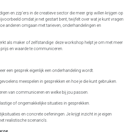
gen en zzp’ers in de creatieve sector die meer grip willen krijgen op
ijvoorbeeld omdat je net gestart bent, twijfelt over wat je kunt vragen
 hoe anderen omgaan met tarieven, onderhandelingen en
 werkt als maker of zelfstandige: deze workshop helpt je om met meer
r prijs en waarde te communiceren.
neer een gesprek eigenlijk een onderhandeling wordt.
en gevoelens meespelen in gesprekken en hoe je die kunt gebruiken.
ieren van communiceren en welke bij jou passen.
lastige of ongemakkelijke situaties in gesprekken.
situaties en concrete oefeningen. Je krijgt inzicht in je eigen
et realistische scenario’s.
harge