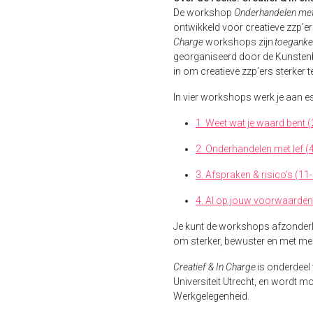
De workshop
Onderhandelen met
ontwikkeld voor creatieve zzp’ers
Charge
workshops zijn
toegankel
georganiseerd door de Kunste
in om creatieve zzp’ers sterker t
In vier workshops werk je aan e
1. Weet wat je waard bent 
2. Onderhandelen met lef (
3. Afspraken & risico’s (11
4. AI op jouw voorwaarden
Je kunt de workshops afzonderli
om sterker, bewuster en met m
Creatief & In Charge
is onderdeel
Universiteit Utrecht, en wordt m
Werkgelegenheid.