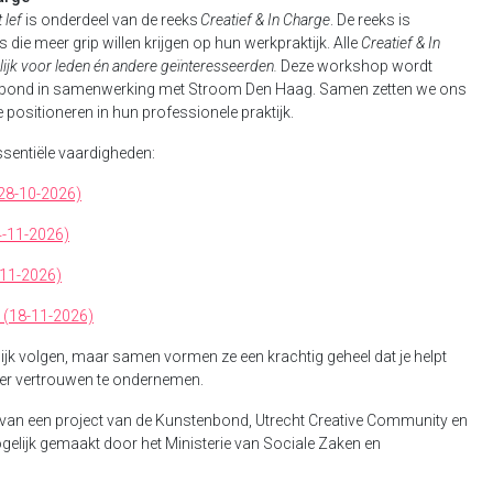
 lef
is onderdeel van de reeks
Creatief & In Charge
. De reeks is
 die meer grip willen krijgen op hun werkpraktijk. Alle
Creatief & In
ijk voor leden én andere geïnteresseerden.
Deze workshop wordt
nbond in samenwerking met Stroom Den Haag. Samen zetten we ons
e positioneren in hun professionele praktijk.
ssentiële vaardigheden:
(28-10-2026)
4-11-2026)
-11-2026)
 (18-11-2026)
jk volgen, maar samen vormen ze een krachtig geheel dat je helpt
eer vertrouwen te ondernemen.
 van een project van de Kunstenbond, Utrecht Creative Community en
ogelijk gemaakt door het Ministerie van Sociale Zaken en