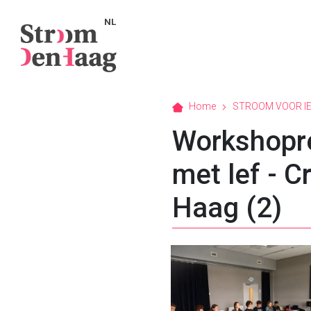
NL
Home
STROOM VOOR I
Workshopr
met lef - C
Haag (2)