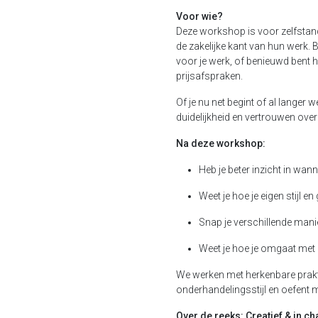
Voor wie?
Deze workshop is voor zelfstandi
de zakelijke kant van hun werk. B
voor je werk, of benieuwd bent
prijsafspraken.
Of je nu net begint of al langer
duidelijkheid en vertrouwen ove
Na deze workshop:
Heb je beter inzicht in wan
Weet je hoe je eigen stijl 
Snap je verschillende man
Weet je hoe je omgaat met 
We werken met herkenbare praktijk
onderhandelingsstijl en oefent m
Over de reeks: Creatief & in c