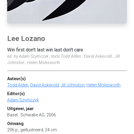
Lee Lozano
Win first don't last win last don't care
ed. by Adam Szymczyk ; texts Todd Alden ; David Askevold ; Jill
Johnston ; Helen Molesworth
Auteur(s)
Todd Alden
,
David Askevold
,
Jill Johnston
,
Helen Molesworth
Editor(s)
Adam Szymczyk
Uitgever, jaar
Basel : Schwabe AG, 2006
Omvang
206 p., geïllustreerd, 24 cm.