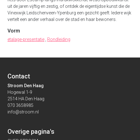
uit de jaren vijftig en zestig, of ontdek de eigentijdse kunst die de
Vinexwijk Leidschenveen-Ypenburg een gezicht geeft. Iedere wijk
vertelt een ander verhaal over de stad en haar bewoners.
Vorm
etalage-presentatie
,
Rondleiding
Contact
Stroom Den Haag
Hogewal 1-9
2514 HA Den Haag
070 3658985
info@stroom.nl
Overige pagina's