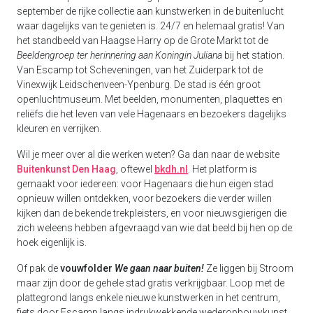
september de rijke collectie aan kunstwerken in de buitenlucht
waar dagelijks van te genieten is. 24/7 en helemaal gratis! Van
het standbeeld van Haagse Harry op de Grote Markt tot de
Beeldengroep ter herinnering aan Koningin Juliana
bij het station.
Van Escamp tot Scheveningen, van het Zuiderpark tot de
Vinexwijk Leidschenveen-Ypenburg. De stad is één groot
openluchtmuseum. Met beelden, monumenten, plaquettes en
reliëfs die het leven van vele Hagenaars en bezoekers dagelijks
kleuren en verrijken.
Wil je meer over al die werken weten? Ga dan naar de website
Buitenkunst Den Haag
, oftewel
bkdh.nl
. Het platform is
gemaakt voor iedereen: voor Hagenaars die hun eigen stad
opnieuw willen ontdekken, voor bezoekers die verder willen
kijken dan de bekende trekpleisters, en voor nieuwsgierigen die
zich weleens hebben afgevraagd van wie dat beeld bij hen op de
hoek eigenlijk is.
Of pak de
vouwfolder
We gaan naar buiten!
Ze liggen bij Stroom
maar zijn door de gehele stad gratis verkrijgbaar. Loop met de
plattegrond langs enkele nieuwe kunstwerken in het centrum,
fiets door Escamp langs indrukwekkende wederopbouwkunst