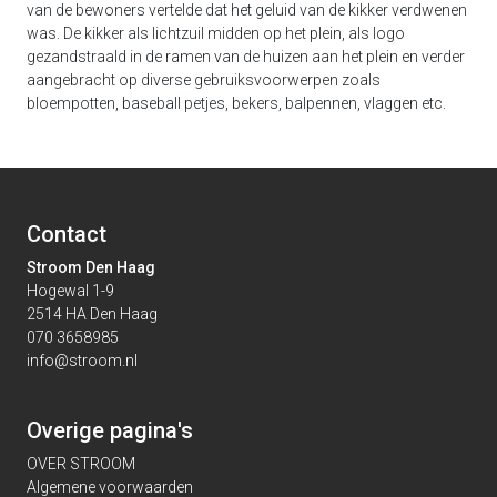
van de bewoners vertelde dat het geluid van de kikker verdwenen
was. De kikker als lichtzuil midden op het plein, als logo
gezandstraald in de ramen van de huizen aan het plein en verder
aangebracht op diverse gebruiksvoorwerpen zoals
bloempotten, baseball petjes, bekers, balpennen, vlaggen etc.
Contact
Stroom Den Haag
Hogewal 1-9
2514 HA Den Haag
070 3658985
info@stroom.nl
Overige pagina's
OVER STROOM
Algemene voorwaarden